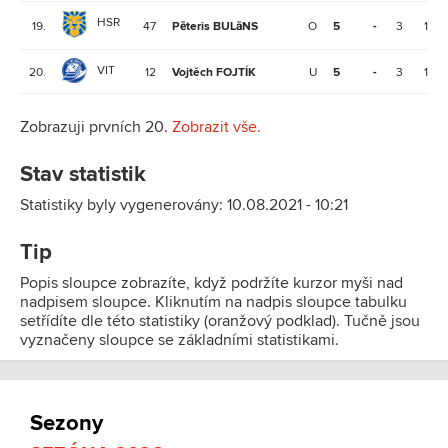
HSR
19.
47
Pēteris BULāNS
O
5
-
3
1
VIT
20.
12
Vojtěch FOJTÍK
U
5
-
3
1
Zobrazuji prvních 20.
Zobrazit vše.
Stav statistik
Statistiky byly vygenerovány: 10.08.2021 - 10:21
Tip
Popis sloupce zobrazíte, když podržíte kurzor myši nad
nadpisem sloupce. Kliknutím na nadpis sloupce tabulku
setřídíte dle této statistiky (oranžový podklad). Tučně jsou
vyznačeny sloupce se základními statistikami.
Sezony