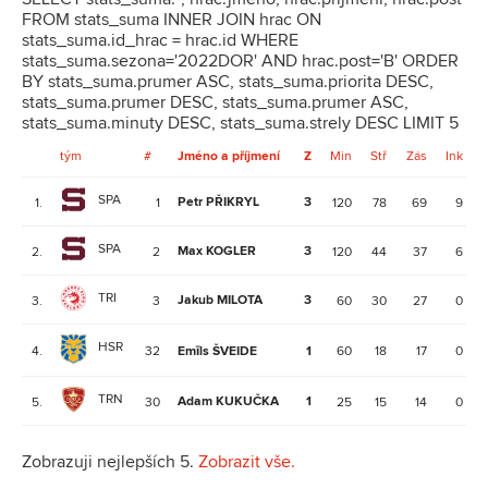
FROM stats_suma INNER JOIN hrac ON
stats_suma.id_hrac = hrac.id WHERE
stats_suma.sezona='2022DOR' AND hrac.post='B' ORDER
BY stats_suma.prumer ASC, stats_suma.priorita DESC,
stats_suma.prumer DESC, stats_suma.prumer ASC,
stats_suma.minuty DESC, stats_suma.strely DESC LIMIT 5
tým
#
Jméno a příjmení
Z
Min
Stř
Zás
Ink
SPA
Petr PŘIKRYL
3
1.
1
120
78
69
9
SPA
Max KOGLER
3
2.
2
120
44
37
6
TRI
Jakub MILOTA
3
3.
3
60
30
27
0
HSR
4.
32
Emīls ŠVEIDE
1
60
18
17
0
TRN
Adam KUKUČKA
1
5.
30
25
15
14
0
Zobrazuji nejlepších 5.
Zobrazit vše.