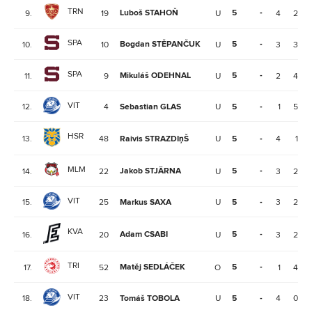
TRN
Luboš STAHOŇ
5
-
9.
19
U
4
2
SPA
Bogdan STĚPANČUK
5
-
10.
10
U
3
3
SPA
Mikuláš ODEHNAL
5
-
11.
9
U
2
4
VIT
12.
4
Sebastian GLAS
U
5
-
1
5
HSR
13.
48
Raivis STRAZDIņŠ
U
5
-
4
1
MLM
Jakob STJÄRNA
5
-
14.
22
U
3
2
VIT
15.
25
Markus SAXA
U
5
-
3
2
KVA
Adam CSABI
5
-
16.
20
U
3
2
TRI
Matěj SEDLÁČEK
5
-
17.
52
O
1
4
VIT
18.
23
Tomáš TOBOLA
U
5
-
4
0