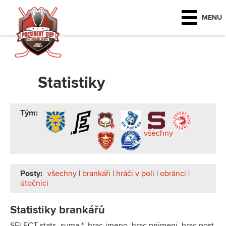
MENU
Statistiky
Tým:
všechny
Posty:
všechny
|
brankáři
|
hráči v poli
|
obránci
|
útočníci
Statistiky brankářů
SELECT stats_suma.*, hrac.jmeno, hrac.prijmeni, hrac.post