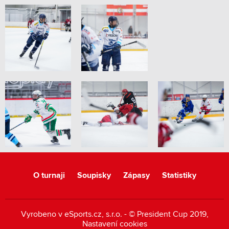
O turnaji
Soupisky
Zápasy
Statistiky
Vyrobeno v
eSports.cz
, s.r.o. - © President Cup 2019,
Nastavení cookies