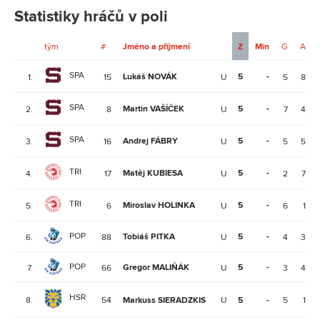
Statistiky hráčů v poli
tým
#
Jméno a příjmení
Z
Min
G
A
SPA
Lukáš NOVÁK
5
-
1.
15
U
5
8
SPA
Martin VAŠÍČEK
5
-
2.
8
U
7
4
SPA
Andrej FÁBRY
5
-
3.
16
U
5
5
TRI
Matěj KUBIESA
5
-
4.
17
U
2
7
TRI
Miroslav HOLINKA
5
-
5.
6
U
6
1
POP
Tobiáš PITKA
5
-
6.
88
U
4
3
POP
Gregor MALIŇÁK
5
-
7.
66
U
3
4
HSR
8.
54
Markuss SIERADZKIS
U
5
-
5
1