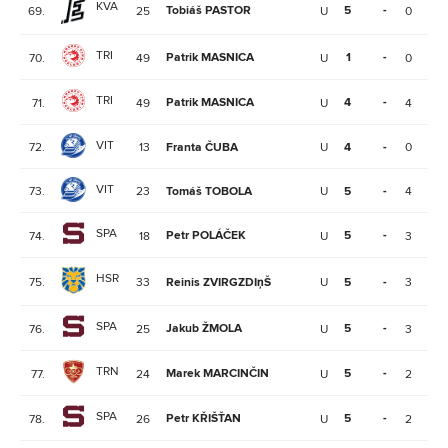
KVA
Tobiáš PASTOR
5
-
69.
25
U
0
1
TRI
Patrik MASNICA
1
-
70.
49
U
0
0
TRI
Patrik MASNICA
4
-
71.
49
U
4
0
VIT
72.
13
Franta ČUBA
U
4
-
0
0
VIT
73.
23
Tomáš TOBOLA
U
5
-
4
0
SPA
Petr POLÁČEK
5
-
74.
18
U
3
0
HSR
75.
33
Reinis ZVIRGZDIņŠ
U
5
-
3
0
SPA
Jakub ŽMOLA
5
-
76.
25
U
3
0
TRN
Marek MARCINČIN
5
-
77.
24
U
2
0
SPA
Petr KŘIŠŤAN
5
-
78.
26
U
2
0