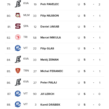
KVA
Petr PAVELEC
5
-
79.
19
U
2
0
MLM
Filip NILSSON
5
-
80.
33
U
1
0
SPA
Daniel JAKAB
5
-
81.
12
U
1
0
TRI
Marcel MIKULA
5
-
82.
58
U
1
0
VIT
83.
22
Filip GLAS
U
5
-
1
0
KVA
Matěj ZEMAN
5
-
84.
33
U
1
0
TRN
Michal FERANEC
5
-
85.
27
U
1
0
KVA
Peter PALAJ
5
-
86.
27
U
1
0
VIT
87.
90
Jiří LERCH
U
5
-
0
0
VIT
88.
3
Kamil DRÁBEK
U
5
-
0
0