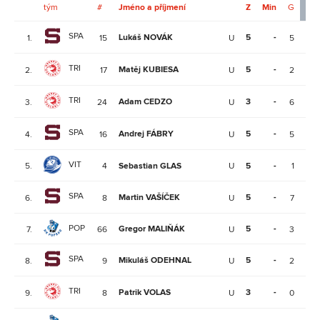
tým
#
Jméno a příjmení
Z
Min
G
A
SPA
Lukáš NOVÁK
5
-
1.
15
U
5
8
TRI
Matěj KUBIESA
5
-
2.
17
U
2
7
TRI
Adam CEDZO
3
-
3.
24
U
6
5
SPA
Andrej FÁBRY
5
-
4.
16
U
5
5
VIT
5.
4
Sebastian GLAS
U
5
-
1
5
SPA
Martin VAŠÍČEK
5
-
6.
8
U
7
4
POP
Gregor MALIŇÁK
5
-
7.
66
U
3
4
SPA
Mikuláš ODEHNAL
5
-
8.
9
U
2
4
TRI
Patrik VOLAS
3
-
9.
8
U
0
3