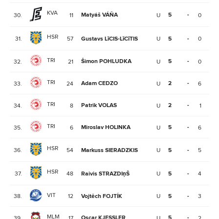
KVA
Matyáš VÁŇA
5
-
30.
11
U
0
2
HSR
31.
57
Gustavs LīCIS-LīCīTIS
U
5
-
0
2
TRI
Šimon POHLUDKA
5
-
32.
21
U
0
2
TRI
Adam CEDZO
2
-
33.
24
U
6
1
TRI
Patrik VOLAS
2
-
34.
8
U
1
1
TRI
Miroslav HOLINKA
5
-
35.
6
U
6
1
HSR
36.
54
Markuss SIERADZKIS
U
5
-
5
1
HSR
37.
48
Raivis STRAZDIņŠ
U
5
-
4
1
VIT
38.
12
Vojtěch FOJTÍK
U
5
-
3
1
MLM
Oscar KJESSLER
5
-
39.
17
U
2
1