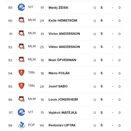
VIT
89.
91
Matěj ŽÍDEK
U
5
-
0
0
MLM
Kalle HEMSTRÖM
5
-
90.
29
U
0
0
MLM
Victor ANDERSSON
5
-
91.
19
U
0
0
MLM
Viktor ANDERSSON
5
-
92.
25
U
0
0
MLM
Noel ÖFVERMAN
5
-
93.
18
U
0
0
TRN
Mário POLÁK
5
-
94.
18
U
0
0
TRN
Jozef SABO
5
-
95.
28
U
0
0
MLM
Louis JONERHEIM
5
-
96.
16
U
0
0
VIT
97.
15
Vojtěch MATĚJKA
U
5
-
0
0
POP
Radoslav LIPTÁK
5
-
98.
94
U
0
0