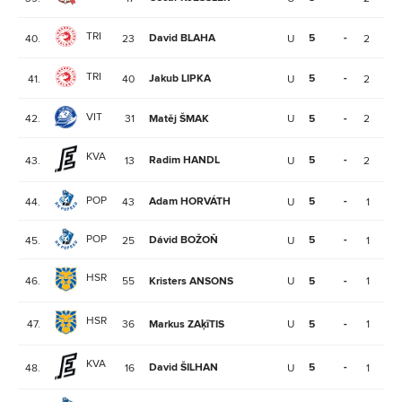
TRI
David BLAHA
5
-
40.
23
U
2
1
TRI
Jakub LIPKA
5
-
41.
40
U
2
1
VIT
42.
31
Matěj ŠMAK
U
5
-
2
1
KVA
Radim HANDL
5
-
43.
13
U
2
1
POP
Adam HORVÁTH
5
-
44.
43
U
1
1
POP
Dávid BOŽOŇ
5
-
45.
25
U
1
1
HSR
46.
55
Kristers ANSONS
U
5
-
1
1
HSR
47.
36
Markus ZAķīTIS
U
5
-
1
1
KVA
David ŠILHAN
5
-
48.
16
U
1
1