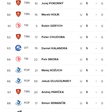
TRN
Juraj POKORNÝ
5
-
59.
10
U
0
1
TRN
Marek HOLÍK
5
-
60.
15
U
0
1
TRI
Robin GERYCH
5
-
61.
5
U
0
1
TRN
Peter CHUDOBA
5
-
62.
17
U
0
1
VIT
63.
19
Daniel KALANDRA
U
5
-
0
1
TRI
Petr SIKORA
5
-
64.
22
U
0
1
POP
Matej KOŽUCH
5
-
65.
21
U
0
1
POP
Jakub DLUGOLINSKY
5
-
66.
59
U
0
1
TRN
Andrej PÁRIČKA
5
-
67.
20
U
0
1
POP
Simon SEMANČÍK
5
-
68.
17
U
0
1