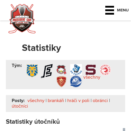
MENU
Statistiky
Tým:
všechny
Posty:
všechny
|
brankáři
|
hráči v poli
|
obránci
|
útočníci
Statistiky útočníků