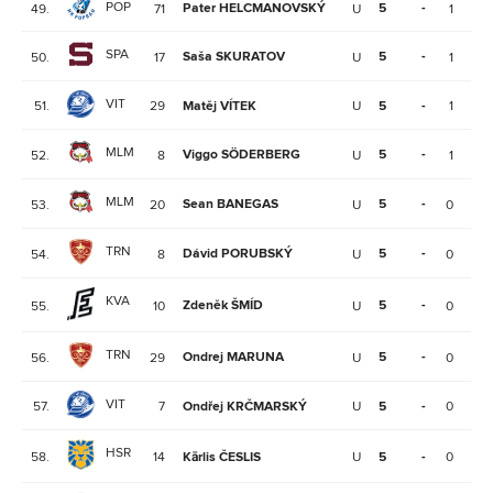
POP
Pater HELCMANOVSKÝ
5
-
49.
71
U
1
1
SPA
Saša SKURATOV
5
-
50.
17
U
1
1
VIT
51.
29
Matěj VÍTEK
U
5
-
1
1
MLM
Viggo SÖDERBERG
5
-
52.
8
U
1
1
MLM
Sean BANEGAS
5
-
53.
20
U
0
1
TRN
Dávid PORUBSKÝ
5
-
54.
8
U
0
1
KVA
Zdeněk ŠMÍD
5
-
55.
10
U
0
1
TRN
Ondrej MARUNA
5
-
56.
29
U
0
1
VIT
57.
7
Ondřej KRČMARSKÝ
U
5
-
0
1
HSR
58.
14
Kārlis ČESLIS
U
5
-
0
1