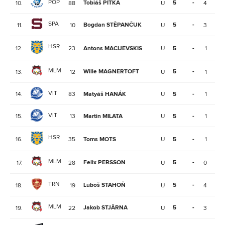
POP
Tobiáš PITKA
5
-
10.
88
U
4
3
SPA
Bogdan STĚPANČUK
5
-
11.
10
U
3
3
HSR
12.
23
Antons MACIJEVSKIS
U
5
-
1
3
MLM
Wille MAGNERTOFT
5
-
13.
12
U
1
3
VIT
14.
83
Matyáš HANÁK
U
5
-
1
3
VIT
15.
13
Martin MILATA
U
5
-
1
3
HSR
16.
35
Toms MOTS
U
5
-
1
3
MLM
Felix PERSSON
5
-
17.
28
U
0
3
TRN
Luboš STAHOŇ
5
-
18.
19
U
4
2
MLM
Jakob STJÄRNA
5
-
19.
22
U
3
2