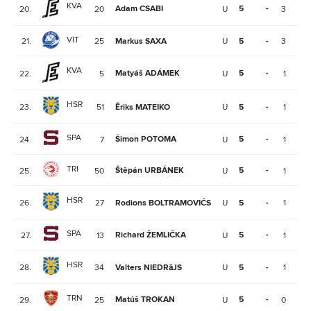
KVA
Adam CSABI
5
-
20.
20
U
3
2
VIT
21.
25
Markus SAXA
U
5
-
3
2
KVA
Matyáš ADÁMEK
5
-
22.
5
U
1
2
HSR
23.
51
Ēriks MATEIKO
U
5
-
1
2
SPA
Šimon POTOMA
5
-
24.
7
U
1
2
TRI
Štěpán URBÁNEK
5
-
25.
50
U
1
2
HSR
26.
27
Rodions BOLTRAMOVIČS
U
5
-
1
2
SPA
Richard ŽEMLIČKA
5
-
27.
13
U
1
2
HSR
28.
34
Valters NIEDRāJS
U
5
-
1
2
TRN
Matúš TROKAN
5
-
29.
25
U
0
2