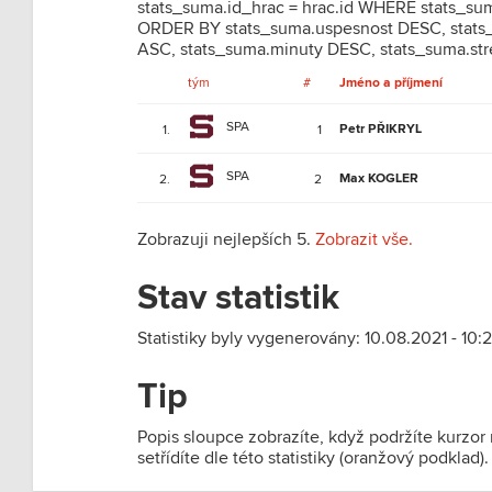
stats_suma.id_hrac = hrac.id WHERE stats_s
ORDER BY stats_suma.uspesnost DESC, stats_
ASC, stats_suma.minuty DESC, stats_suma.str
tým
#
Jméno a příjmení
SPA
Petr PŘIKRYL
1.
1
SPA
Max KOGLER
2.
2
Zobrazuji nejlepších 5.
Zobrazit vše.
Stav statistik
Statistiky byly vygenerovány: 10.08.2021 - 10:2
Tip
Popis sloupce zobrazíte, když podržíte kurzor
setřídíte dle této statistiky (oranžový podklad