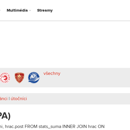
Multimédia
Streamy
všechny
ánci
|
útočníci
PA)
eni, hrac.post FROM stats_suma INNER JOIN hrac ON