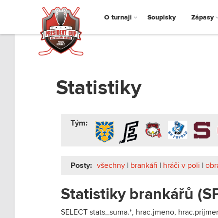
O turnaji
Soupisky
Zápasy
Statistiky
Tým:
Posty:
všechny
|
brankáři
|
hráči v poli
|
obr
Statistiky brankářů (S
SELECT stats_suma.*, hrac.jmeno, hrac.prijm