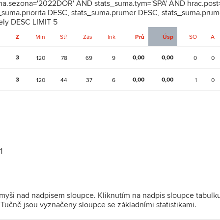
uma.sezona='2022DOR' AND stats_suma.tym='SPA' AND hrac.post=
suma.priorita DESC, stats_suma.prumer DESC, stats_suma.prum
ely DESC LIMIT 5
Z
Min
Stř
Zás
Ink
Prů
Úsp
SO
A
3
0,00
0,00
120
78
69
9
0
0
3
0,00
0,00
120
44
37
6
1
0
1
 myši nad nadpisem sloupce. Kliknutím na nadpis sloupce tabulk
). Tučně jsou vyznačeny sloupce se základními statistikami.