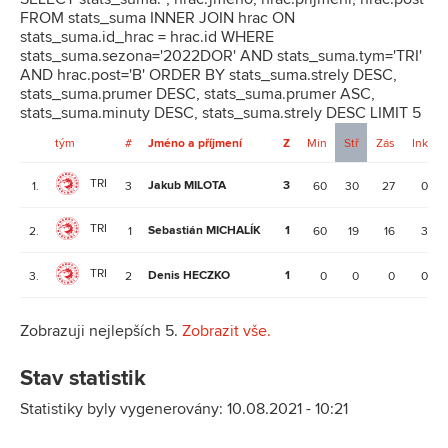
FROM stats_suma INNER JOIN hrac ON
stats_suma.id_hrac = hrac.id WHERE
stats_suma.sezona='2022DOR' AND stats_suma.tym='TRI'
AND hrac.post='B' ORDER BY stats_suma.strely DESC,
stats_suma.prumer DESC, stats_suma.prumer ASC,
stats_suma.minuty DESC, stats_suma.strely DESC LIMIT 5
tým
#
Jméno a příjmení
Z
Min
Stř
Zás
Ink
TRI
Jakub MILOTA
3
1.
3
60
30
27
0
TRI
Sebastián MICHALÍK
1
2.
1
60
19
16
3
TRI
Denis HECZKO
1
3.
2
0
0
0
0
Zobrazuji nejlepších 5.
Zobrazit vše.
Stav statistik
Statistiky byly vygenerovány: 10.08.2021 - 10:21