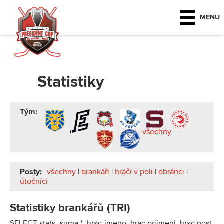
MENU
Statistiky
Tým:
všechny
Posty:
všechny
|
brankáři
|
hráči v poli
|
obránci
|
útočníci
Statistiky brankářů (TRI)
SELECT stats_suma.*, hrac.jmeno, hrac.prijmeni, hrac.post