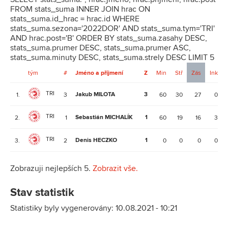
FROM stats_suma INNER JOIN hrac ON
stats_suma.id_hrac = hrac.id WHERE
stats_suma.sezona='2022DOR' AND stats_suma.tym='TRI'
AND hrac.post='B' ORDER BY stats_suma.zasahy DESC,
stats_suma.prumer DESC, stats_suma.prumer ASC,
stats_suma.minuty DESC, stats_suma.strely DESC LIMIT 5
tým
#
Jméno a příjmení
Z
Min
Stř
Zás
Ink
TRI
Jakub MILOTA
3
1.
3
60
30
27
0
TRI
Sebastián MICHALÍK
1
2.
1
60
19
16
3
TRI
Denis HECZKO
1
3.
2
0
0
0
0
Zobrazuji nejlepších 5.
Zobrazit vše.
Stav statistik
Statistiky byly vygenerovány: 10.08.2021 - 10:21