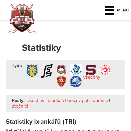
MENU
Statistiky
Tým:
všechny
Posty:
všechny
|
brankáři
|
hráči v poli
|
obránci
|
útočníci
Statistiky brankářů (TRI)
SELECT stats_suma.*, hrac.jmeno, hrac.prijmeni, hrac.post