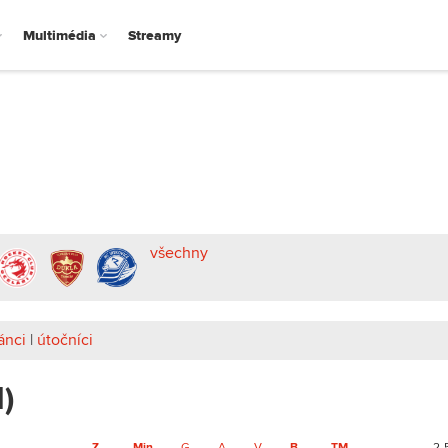
Multimédia
Streamy
všechny
ánci
|
útočníci
I)
Z
Min
G
A
V
B
TM
2-