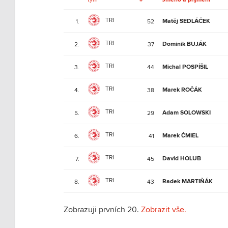
TRI
Matěj SEDLÁČEK
1.
52
TRI
Dominik BUJÁK
2.
37
TRI
Michal POSPÍŠIL
3.
44
TRI
Marek ROČÁK
4.
38
TRI
Adam SOLOWSKI
5.
29
TRI
Marek ĆMIEL
6.
41
TRI
David HOLUB
7.
45
TRI
Radek MARTIŇÁK
8.
43
Zobrazuji prvních 20.
Zobrazit vše.