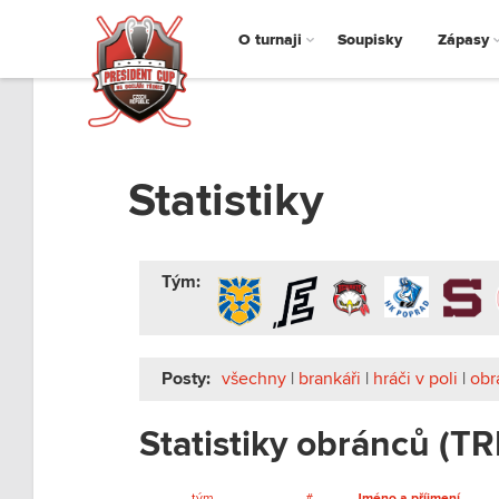
O turnaji
Soupisky
Zápasy
Statistiky
Tým:
Posty:
všechny
|
brankáři
|
hráči v poli
|
obr
Statistiky obránců (TR
tým
#
Jméno a příjmení