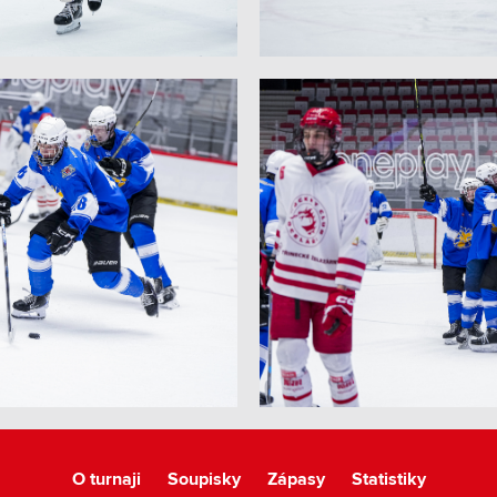
O turnaji
Soupisky
Zápasy
Statistiky