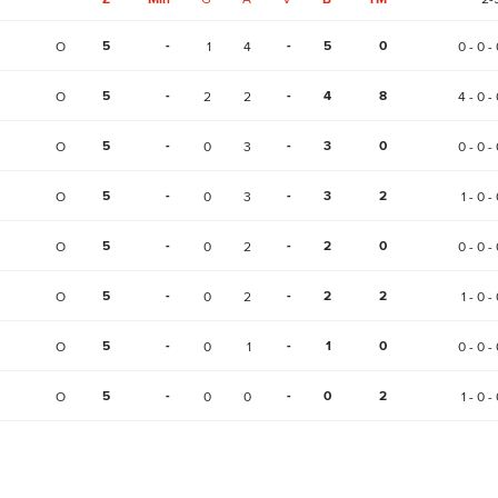
5
-
-
5
0
O
1
4
0 - 0 - 
5
-
-
4
8
O
2
2
4 - 0 - 
5
-
-
3
0
O
0
3
0 - 0 - 
5
-
-
3
2
O
0
3
1 - 0 -
5
-
-
2
0
O
0
2
0 - 0 - 
5
-
-
2
2
O
0
2
1 - 0 -
5
-
-
1
0
O
0
1
0 - 0 - 
5
-
-
0
2
O
0
0
1 - 0 -