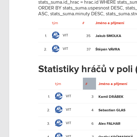
stats_suma.id_hrac = hrac.id WHERE stats_s
ORDER BY stats_suma.uspesnost DESC, stats_
ASC, stats_suma.minuty DESC, stats_suma.st
tým
#
Jméno a příjmení
VIT
1.
35
Jakub SMOLKA
VIT
2.
37
Štěpán VÁVRA
Statistiky hráčů v poli 
tým
#
Jméno a příjmení
VIT
1.
3
Kamil DRÁBEK
VIT
2.
4
Sebastian GLAS
VIT
3.
6
Alex FALHAR
VIT
4.
7