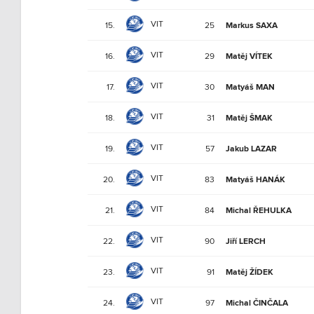
VIT
15.
25
Markus SAXA
VIT
16.
29
Matěj VÍTEK
VIT
17.
30
Matyáš MAN
VIT
18.
31
Matěj ŠMAK
VIT
19.
57
Jakub LAZAR
VIT
20.
83
Matyáš HANÁK
VIT
21.
84
Michal ŘEHULKA
VIT
22.
90
Jiří LERCH
VIT
23.
91
Matěj ŽÍDEK
VIT
24.
97
Michal ČINČALA