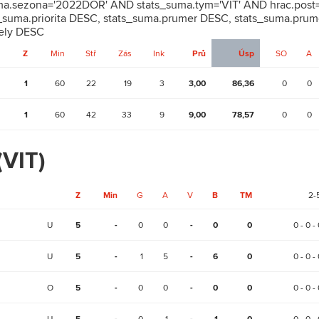
uma.sezona='2022DOR' AND stats_suma.tym='VIT' AND hrac.post=
suma.priorita DESC, stats_suma.prumer DESC, stats_suma.prum
rely DESC
Z
Min
Stř
Zás
Ink
Prů
Úsp
SO
A
1
60
22
19
3
3,00
86,36
0
0
1
60
42
33
9
9,00
78,57
0
0
(VIT)
Z
Min
G
A
V
B
TM
2-
U
5
-
0
0
-
0
0
0 - 0 - 
U
5
-
1
5
-
6
0
0 - 0 - 
O
5
-
0
0
-
0
0
0 - 0 - 
U
0
1
0 - 0 - 