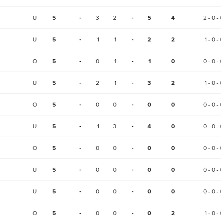
U
5
-
3
2
-
5
4
2 - 0 - 
U
5
-
1
1
-
2
2
1 - 0 -
O
5
-
0
1
-
1
0
0 - 0 - 
U
5
-
2
1
-
3
2
1 - 0 -
O
5
-
0
0
-
0
0
0 - 0 - 
U
5
-
1
3
-
4
0
0 - 0 - 
O
5
-
0
0
-
0
0
0 - 0 - 
U
5
-
0
0
-
0
0
0 - 0 - 
U
5
-
0
0
-
0
0
0 - 0 - 
O
5
-
0
0
-
0
2
1 - 0 -