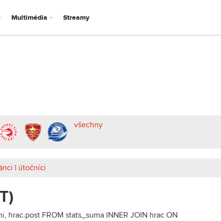
Multimédia
Streamy
všechny
ánci
|
útočníci
T)
eni, hrac.post FROM stats_suma INNER JOIN hrac ON