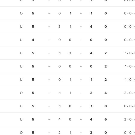
5
-
-
1
0
O
5
-
0
1
-
1
0
0 - 0 - 
U
5
-
3
1
-
4
0
0 - 0 - 
U
4
-
0
0
-
0
0
0 - 0 - 
U
5
-
1
3
-
4
2
1 - 0 -
U
5
-
0
0
-
0
2
1 - 0 -
U
5
-
0
1
-
1
2
1 - 0 -
O
5
-
1
1
-
2
4
2 - 0 - 
U
5
-
1
0
-
1
0
0 - 0 - 
U
5
-
4
0
-
4
6
3 - 0 - 
O
5
-
2
1
-
3
0
0 - 0 - 