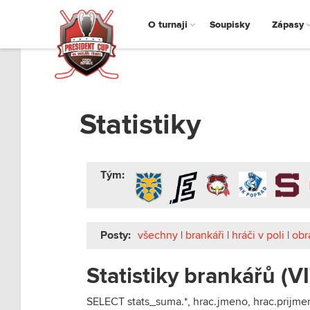
O turnaji
Soupisky
Zápasy
Statistiky
Tým:
Posty:
všechny
|
brankáři
|
hráči v poli
|
obr
Statistiky brankářů (VI
SELECT stats_suma.*, hrac.jmeno, hrac.prijm