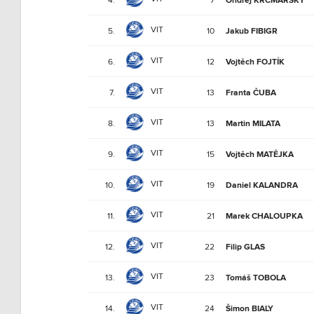
Ondřej KRČMARSKÝ
VIT
5.
10
Jakub FIBIGR
VIT
6.
12
Vojtěch FOJTÍK
VIT
7.
13
Franta ČUBA
VIT
8.
13
Martin MILATA
VIT
9.
15
Vojtěch MATĚJKA
VIT
10.
19
Daniel KALANDRA
VIT
11.
21
Marek CHALOUPKA
VIT
12.
22
Filip GLAS
VIT
13.
23
Tomáš TOBOLA
VIT
14.
24
Šimon BIALY