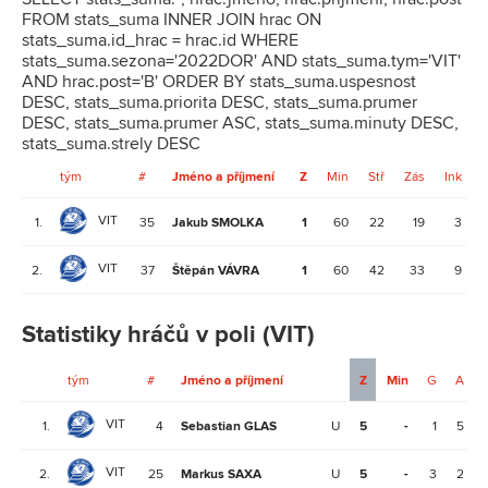
FROM stats_suma INNER JOIN hrac ON
stats_suma.id_hrac = hrac.id WHERE
stats_suma.sezona='2022DOR' AND stats_suma.tym='VIT'
AND hrac.post='B' ORDER BY stats_suma.uspesnost
DESC, stats_suma.priorita DESC, stats_suma.prumer
DESC, stats_suma.prumer ASC, stats_suma.minuty DESC,
stats_suma.strely DESC
tým
#
Jméno a příjmení
Z
Min
Stř
Zás
Ink
VIT
1.
35
Jakub SMOLKA
1
60
22
19
3
3
VIT
2.
37
Štěpán VÁVRA
1
60
42
33
9
9
Statistiky hráčů v poli (VIT)
tým
#
Jméno a příjmení
Z
Min
G
A
VIT
1.
4
Sebastian GLAS
U
5
-
1
5
VIT
2.
25
Markus SAXA
U
5
-
3
2