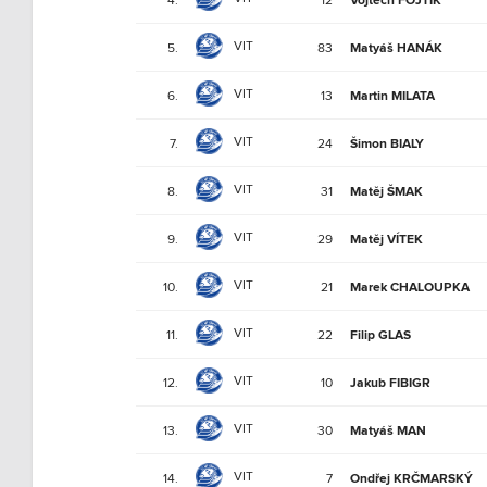
Vojtěch FOJTÍK
VIT
5.
83
Matyáš HANÁK
VIT
6.
13
Martin MILATA
VIT
7.
24
Šimon BIALY
VIT
8.
31
Matěj ŠMAK
VIT
9.
29
Matěj VÍTEK
VIT
10.
21
Marek CHALOUPKA
VIT
11.
22
Filip GLAS
VIT
12.
10
Jakub FIBIGR
VIT
13.
30
Matyáš MAN
VIT
14.
7
Ondřej KRČMARSKÝ