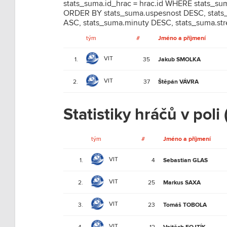
stats_suma.id_hrac = hrac.id WHERE stats_s
ORDER BY stats_suma.uspesnost DESC, stats_
ASC, stats_suma.minuty DESC, stats_suma.st
tým
#
Jméno a příjmení
VIT
1.
35
Jakub SMOLKA
VIT
2.
37
Štěpán VÁVRA
Statistiky hráčů v poli 
tým
#
Jméno a příjmení
VIT
1.
4
Sebastian GLAS
VIT
2.
25
Markus SAXA
VIT
3.
23
Tomáš TOBOLA
VIT
4.
12