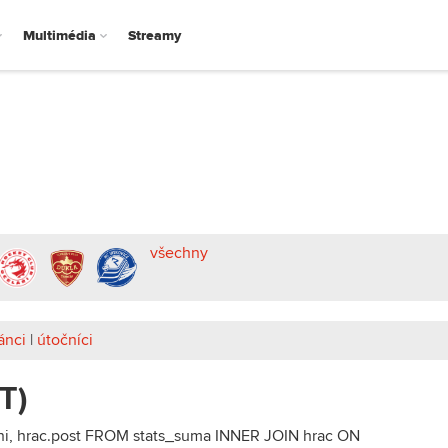
Multimédia
Streamy
všechny
ánci
|
útočníci
T)
eni, hrac.post FROM stats_suma INNER JOIN hrac ON