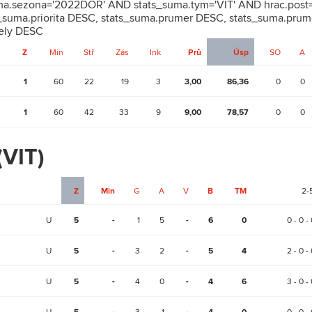
uma.sezona='2022DOR' AND stats_suma.tym='VIT' AND hrac.post=
suma.priorita DESC, stats_suma.prumer DESC, stats_suma.prum
rely DESC
Z
Min
Stř
Zás
Ink
Prů
Úsp
SO
A
1
60
22
19
3
3,00
86,36
0
0
1
60
42
33
9
9,00
78,57
0
0
(VIT)
Z
Min
G
A
V
B
TM
2-
U
5
-
1
5
-
6
0
0 - 0 - 
U
5
-
3
2
-
5
4
2 - 0 - 
U
5
-
4
0
-
4
6
3 - 0 - 
U
3
1
0 - 0 - 