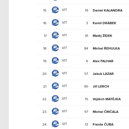
VIT
15.
19
Daniel KALANDRA
VIT
16.
3
Kamil DRÁBEK
VIT
17.
91
Matěj ŽÍDEK
VIT
18.
84
Michal ŘEHULKA
VIT
19.
6
Alex FALHAR
VIT
20.
57
Jakub LAZAR
VIT
21.
90
Jiří LERCH
VIT
22.
15
Vojtěch MATĚJKA
VIT
23.
97
Michal ČINČALA
VIT
24.
13
Franta ČUBA