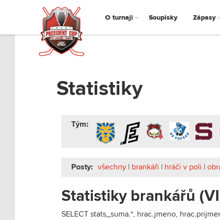
O turnaji
Soupisky
Zápasy
Statistiky
Tým:
Posty:
všechny
|
brankáři
|
hráči v poli
|
obr
Statistiky brankářů (VI
SELECT stats_suma.*, hrac.jmeno, hrac.prijm